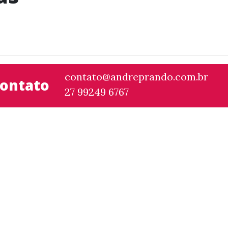
contato@andreprando.com.br
ontato
27 99249 6767