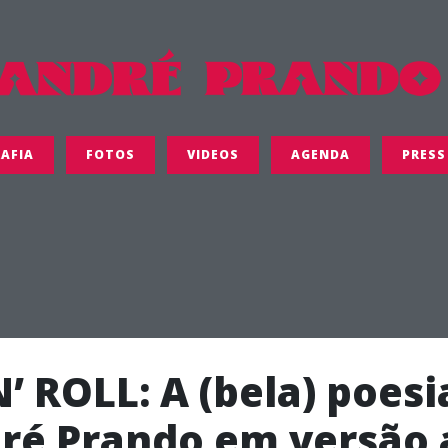
AFIA
FOTOS
VIDEOS
AGENDA
PRESS
’ ROLL: A (bela) poesi
ré Prando em versão 