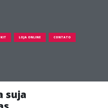
 KIT
LOJA ONLINE
CONTATO
a suja
as