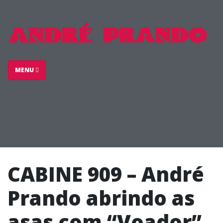
MENU
CABINE 909 – André
Prando abrindo as
asas com “Voador”