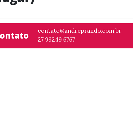
contato@andreprando.com.br
ontato
27 99249 6767