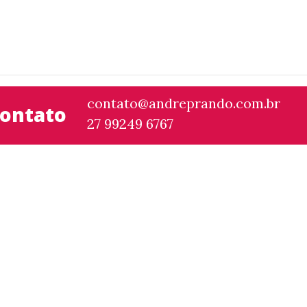
contato@andreprando.com.br
ontato
27 99249 6767